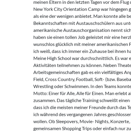
meinen Eltern in den letzten Tagen vor dem Flug 
New York City Orientation Camp war hingegen gr
als eine der wenigen anbietet. Man konnte alle 
Bekanntschaften mit Austauschschülern aus unt
amerikanische Austauschorganisation nennt sich 
haben sie einen tollen Job geleistet mir eine herz
wunschlos glücklich mit meiner amerikanischen Fa
ich weiß, dass ich immer ein Zuhause bei ihnen h
Meine High School war durchschnittlich. Es war 
Aktivitäten teilnehmen zu können. Neben Theate
Arbeitsgemeinschaften gab es ein vielfältiges An
Field, Cross Country, Football, Soft- (bzw. Basebal
Wrestling oder Schwimmen. In den Teams konnte 
Motto: Einer für Alle, Alle für Einen. Man erlebt
zusammen. Das tägliche Training schweißt einen
dass ich die meisten meiner Freunde durch das T
ich während des vergangenen Jahres geschlossen
wollen. Ob Sleepovers, Movie- Nights, Konzerte, A
gemeinsamen Shopping Trips oder einfach nur zus