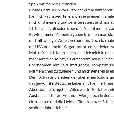
Spaß mit meinen Freunden.
Meine Betreuerin vor Ort war extrem hilfsbereit.
kann ich kaum beurteilen, wie sie in einem Famili
mich und meine Situation interessiert und monat
Ich bin sehr zufrieden über den Ablauf meines A
Es wird immer Momente geben in denen man sich 
und mit weniger Arbeit verbunden. Doch ich habe
die USA oder meine Organisation entschieden zu
Mal treffen. Ich kann sagen, dass ich mich in de
mehr auf mich selbst, als auf andere, ich bin in
übernehmen, mit Geld umzugehen, Kompromisse zu
Mitmenschen zu zugehen und mich generell in ei
Dennoch rate ich jedem der über einen Schülera
das gewohnte, deutsche Leben mit Familie, Freun
Abenteuer einzugehen. Alles war im Endeffekt nic
Austauschschüler- Freunde. Wer jedoch in der Lag
einzulassen und die Heimat für ein ganzes Schulja
schönes Jahr erleben!