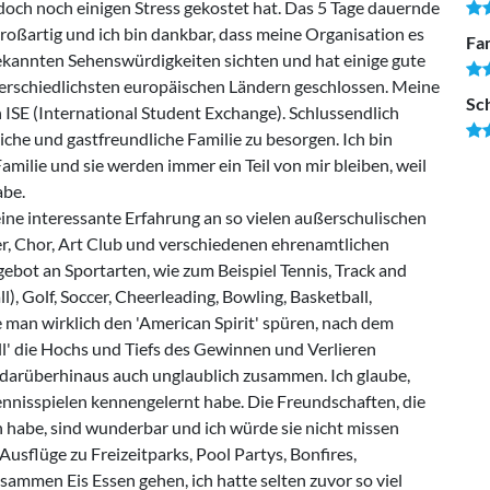
doch noch einigen Stress gekostet hat. Das 5 Tage dauernde
oßartig und ich bin dankbar, dass meine Organisation es
Fam
bekannten Sehenswürdigkeiten sichten und hat einige gute
erschiedlichsten europäischen Ländern geschlossen. Meine
Sc
ISE (International Student Exchange). Schlussendlich
liche und gastfreundliche Familie zu besorgen. Ich bin
milie und sie werden immer ein Teil von mir bleiben, weil
abe.
eine interessante Erfahrung an so vielen außerschulischen
r, Chor, Art Club und verschiedenen ehrenamtlichen
gebot an Sportarten, wie zum Beispiel Tennis, Track and
l), Golf, Soccer, Cheerleading, Bowling, Basketball,
man wirklich den 'American Spirit' spüren, nach dem
 all' die Hochs und Tiefs des Gewinnen und Verlieren
 darüberhinaus auch unglaublich zusammen. Ich glaube,
ennisspielen kennengelernt habe. Die Freundschaften, die
 habe, sind wunderbar und ich würde sie nicht missen
usflüge zu Freizeitparks, Pool Partys, Bonfires,
ammen Eis Essen gehen, ich hatte selten zuvor so viel