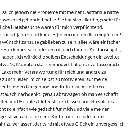
 Da ich jedoch nie Probleme mit meiner Gastfamile hatte,
enwechsel gehandelt hätte. Sie hat sich allerdings sehr für
liche Hausbesuche waren für mich verpflichtend.
ustauschjahres und kann es jedem nur herzlich empfehlen!
wünscht zuhause geblieben zu sein, alles wäre einfacher
 es in keiner Sekunde bereut, mich für das Austauschjahr,
 haben. Ich würde die selben Entscheidungen ein zweites
n etwa 10 Monaten stark verändert habe, ich verlasse mich
 der Lage mehr Verantwortung für mich und andere zu
 schließen, mich selbst zu motivieren, auf meine
ner fremden Umgebung und Kultur zu integrieren.
ustausch nachdenkt, genau abzuwägen ob man es schafft
den und Hobbies hinter sich zu lassen und ein solches
ht so einfach wie gedacht für mich und viele meiner
e ist sich auf eine neue Kultur und fremde Leute
hr zu verlassen, der wird mit etwas Glück ein unvergesslich