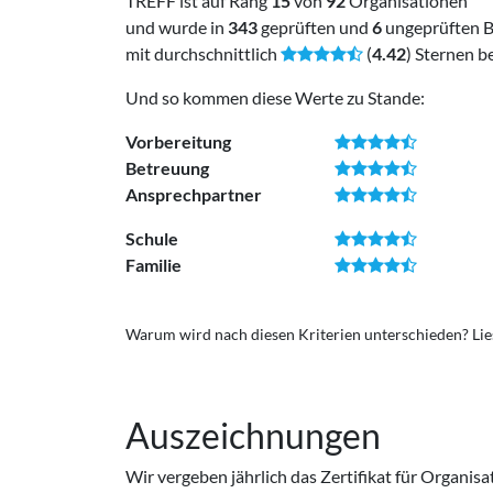
TREFF
ist auf Rang
15
von
92
Organisationen
und wurde in
343
geprüften und
6
ungeprüften 
mit durchschnittlich
(
4.42
) Sternen b
Und so kommen diese Werte zu Stande:
Vorbereitung
Betreuung
Ansprechpartner
Schule
Familie
Warum wird nach diesen Kriterien unterschieden? Lie
Auszeichnungen
Wir vergeben jährlich das Zertifikat für Organis