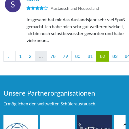
S
Austauschland Neuseeland
Insgesamt hat mir das Auslandsjahr sehr viel Spaß
gemacht, ich habe mich sehr gut weiterentwickelt,
ich bin noch selbstbewusster geworden und habe
viele neue...
←
1
2
…
78
79
80
81
82
83
8
Unsere Partner­organi­sationen
Ermöglichen den weltweiten Schüleraustausch.