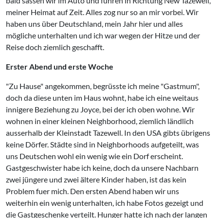
bald sassen wir im Auto und fuhren in Richtung New Tazewell,
meiner Heimat auf Zeit. Alles zog nur so an mir vorbei. Wir
haben uns über Deutschland, mein Jahr hier und alles
mögliche unterhalten und ich war wegen der Hitze und der
Reise doch ziemlich geschafft.
Erster Abend und erste Woche
"Zu Hause" angekommen, begrüsste ich meine "Gastmum",
doch da diese unten im Haus wohnt, habe ich eine weitaus
innigere Beziehung zu Joyce, bei der ich oben wohne. Wir
wohnen in einer kleinen Neighborhood, ziemlich ländlich
ausserhalb der Kleinstadt Tazewell. In den USA gibts übrigens
keine Dörfer. Städte sind in Neighborhoods aufgeteilt, was
uns Deutschen wohl ein wenig wie ein Dorf erscheint.
Gastgeschwister habe ich keine, doch da unsere Nachbarn
zwei jüngere und zwei ältere Kinder haben, ist das kein
Problem fuer mich. Den ersten Abend haben wir uns
weiterhin ein wenig unterhalten, ich habe Fotos gezeigt und
die Gastgeschenke verteilt. Hunger hatte ich nach der langen