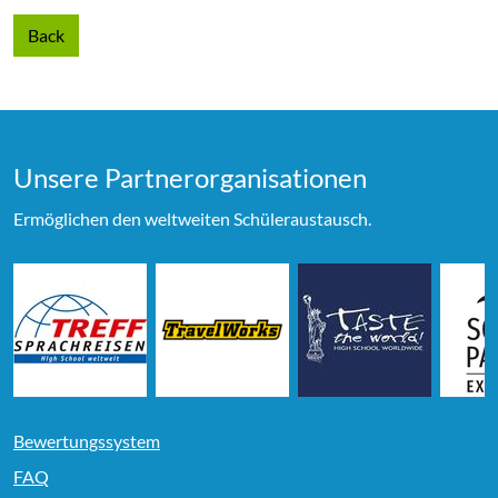
Back
Unsere Partner­organi­sationen
Ermöglichen den weltweiten Schüleraustausch.
Bewertungssystem
FAQ