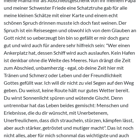
meine Mama mir als Abschiedsgeschenk von ihr meinem Papa
und meiner Schwester Friede eine Schatztruhe gab für alle
meine kleinen Schätze mit einer Karte und einem echt
schönen Spruch drinnen musste ich doch fast weinen. Der
Spruch ist ein Reisesegen und obwohl ich von dem Glauben an
Gott nicht so ueberzeugt bin bin so gefällt er mir doch ganz
gut und wird auch für andere sehr hilfreich sein: "Wer einen
Ankerplatz hat, dessen Schiff wird auch auslaufen. Kein Hafen
ist denkbar ohne die Weite des Meeres. Nun drängt die Zeit
zum Abschied, unbamherzig - egal, ob deine Zeit hier mit
Tränen und Schmerz oder Leben und der Freundlichkeit
Gottes gefüllt war. Ich will dir nicht zu viel Segen auf den Weg
geben. Du weisst, keine Route hält nur gutes Wetter bereit.
Du wirst Sonnenlicht spüren und wütende Gischt. Denn
untrennbar hat das Leben beides gemischt: Menschen und
Erlebnisse, die du dir wünscht, mit Unerbetenem,
Unerfreulichem, dass dich straucheln, stürzen, kämpfen lässt,
aber auch stärker, getröstet und mutiger macht". Das ist noch
nicht alles, aber für mich schonmal das wichtigste und auch