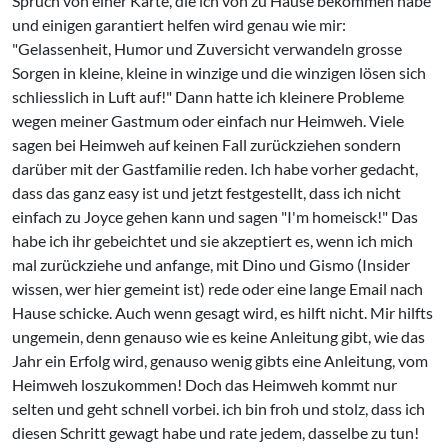
Spruch von einer Karte, die ich von zu Hause bekommen habe
und einigen garantiert helfen wird genau wie mir:
"Gelassenheit, Humor und Zuversicht verwandeln grosse
Sorgen in kleine, kleine in winzige und die winzigen lösen sich
schliesslich in Luft auf!" Dann hatte ich kleinere Probleme
wegen meiner Gastmum oder einfach nur Heimweh. Viele
sagen bei Heimweh auf keinen Fall zurückziehen sondern
darüber mit der Gastfamilie reden. Ich habe vorher gedacht,
dass das ganz easy ist und jetzt festgestellt, dass ich nicht
einfach zu Joyce gehen kann und sagen "I'm homeisck!" Das
habe ich ihr gebeichtet und sie akzeptiert es, wenn ich mich
mal zurückziehe und anfange, mit Dino und Gismo (Insider
wissen, wer hier gemeint ist) rede oder eine lange Email nach
Hause schicke. Auch wenn gesagt wird, es hilft nicht. Mir hilfts
ungemein, denn genauso wie es keine Anleitung gibt, wie das
Jahr ein Erfolg wird, genauso wenig gibts eine Anleitung, vom
Heimweh loszukommen! Doch das Heimweh kommt nur
selten und geht schnell vorbei. ich bin froh und stolz, dass ich
diesen Schritt gewagt habe und rate jedem, dasselbe zu tun!