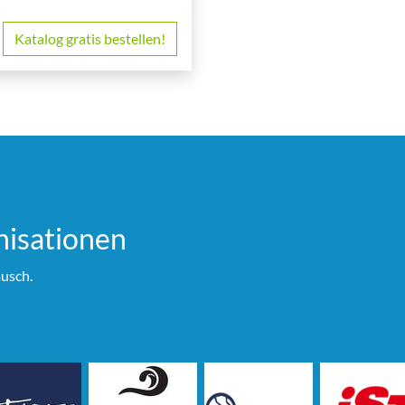
Katalog gratis bestellen!
i­sationen
usch.