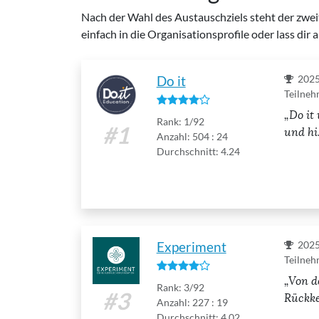
Nach der Wahl des Austauschziels steht der zweit
einfach in die Organisationsprofile oder lass d
Do it
202
Teilneh
Do it
Rank: 1/92
#1
und hi.
Anzahl: 504 : 24
Durchschnitt: 4.24
Experiment
202
Teilneh
Von d
Rank: 3/92
#3
Rückkeh
Anzahl: 227 : 19
Durchschnitt: 4.02