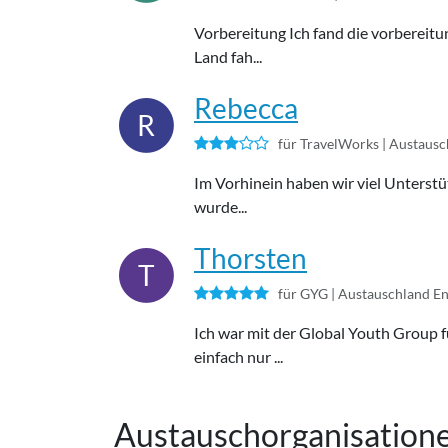
Vorbereitung Ich fand die vorbereitu
Land fah...
Rebecca
R
für TravelWorks |
Austausc
Im Vorhinein haben wir viel Unterstüt
wurde...
Thorsten
T
für GYG |
Austauschland E
Ich war mit der Global Youth Group fü
einfach nur ...
Austauschorganisation