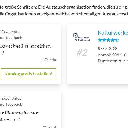
e große Schritt an: Die Austauschorganisation finden, die zu dir 
ir alle Organisationen anzeigen, welche von ehemaligen Austauschs
5
Exzellentes
Kulturwerk
merfeedback
 war schnell zu erreichen
Rank: 2/92
#2
..
Anzahl: 504 : 10
Frieda
Durchschnitt: 4.
Katalog gratis bestellen!
5
Exzellentes
merfeedback
er Planung bis zur
r – ru...
Lara