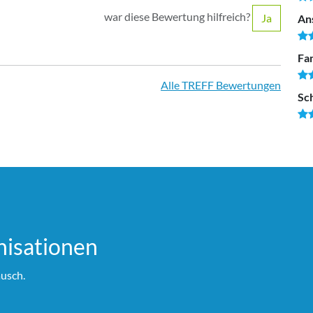
war diese Bewertung hilfreich?
Ja
An
Fam
Alle TREFF Bewertungen
Sc
i­sationen
usch.