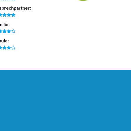
sprechpartner:
ilie:
hule: