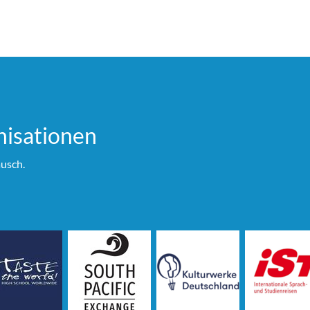
i­sationen
usch.