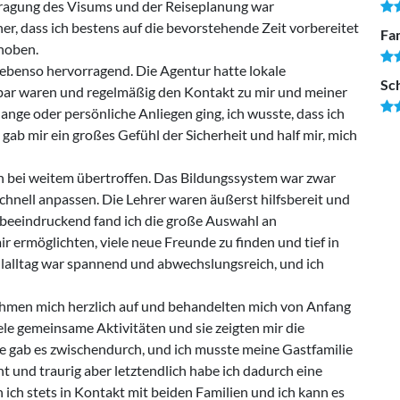
tragung des Visums und der Reiseplanung war
her, dass ich bestens auf die bevorstehende Zeit vorbereitet
Fam
ehoben.
ebenso hervorragend. Die Agentur hatte lokale
Sc
hbar waren und regelmäßig den Kontakt zu mir und meiner
ange oder persönliche Anliegen ging, ich wusste, dass ich
ab mir ein großes Gefühl der Sicherheit und half mir, mich
 bei weitem übertroffen. Das Bildungssystem war zwar
schnell anpassen. Die Lehrer waren äußerst hilfsbereit und
 beeindruckend fand ich die große Auswahl an
r ermöglichten, viele neue Freunde zu finden und tief in
ulalltag war spannend und abwechslungsreich, und ich
ahmen mich herzlich auf und behandelten mich von Anfang
ele gemeinsame Aktivitäten und sie zeigten mir die
e gab es zwischendurch, und ich musste meine Gastfamilie
t und traurig aber letztendlich habe ich dadurch eine
 ich stets in Kontakt mit beiden Familien und ich kann es