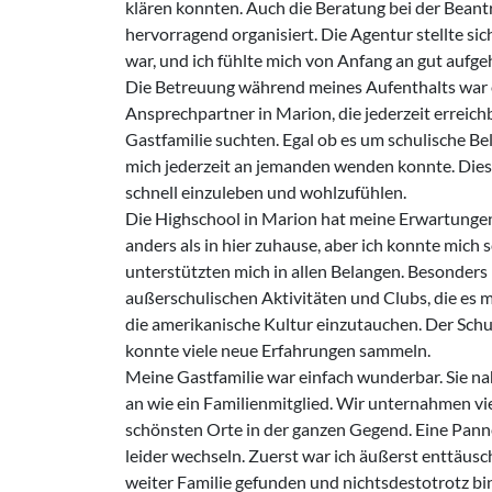
klären konnten. Auch die Beratung bei der Bean
hervorragend organisiert. Die Agentur stellte sic
war, und ich fühlte mich von Anfang an gut aufg
Die Betreuung während meines Aufenthalts war 
Ansprechpartner in Marion, die jederzeit erreic
Gastfamilie suchten. Egal ob es um schulische Bel
mich jederzeit an jemanden wenden konnte. Dies g
schnell einzuleben und wohlzufühlen.
Die Highschool in Marion hat meine Erwartungen
anders als in hier zuhause, aber ich konnte mich 
unterstützten mich in allen Belangen. Besonders
außerschulischen Aktivitäten und Clubs, die es mi
die amerikanische Kultur einzutauchen. Der Sch
konnte viele neue Erfahrungen sammeln.
Meine Gastfamilie war einfach wunderbar. Sie n
an wie ein Familienmitglied. Wir unternahmen vi
schönsten Orte in der ganzen Gegend. Eine Pann
leider wechseln. Zuerst war ich äußerst enttäusch
weiter Familie gefunden und nichtsdestotrotz bin