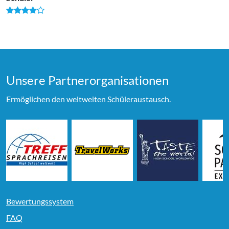
Unsere Partner­organi­sationen
Ermöglichen den weltweiten Schüleraustausch.
Bewertungssystem
FAQ