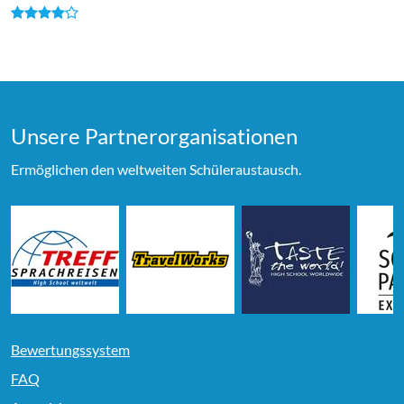
Unsere Partner­organi­sationen
Ermöglichen den weltweiten Schüleraustausch.
Bewertungssystem
FAQ