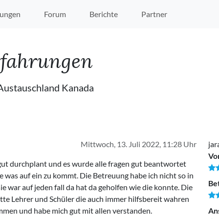
ungen
Forum
Berichte
Partner
rfahrungen
 Austauschland Kanada
Mittwoch, 13. Juli 2022, 11:28 Uhr
jar
Vo
gut durchplant und es wurde alle fragen gut beantwortet
 was auf ein zu kommt. Die Betreuung habe ich nicht so in
Be
war auf jeden fall da hat da geholfen wie die konnte. Die
nette Lehrer und Schüler die auch immer hilfsbereit wahren
mmen und habe mich gut mit allen verstanden.
An