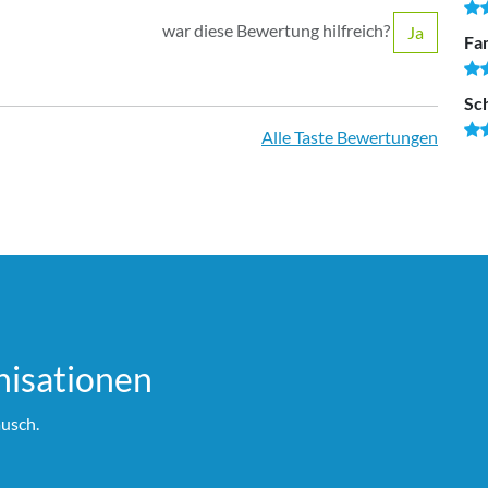
war diese Bewertung hilfreich?
Ja
Fam
Sc
Alle Taste Bewertungen
i­sationen
usch.