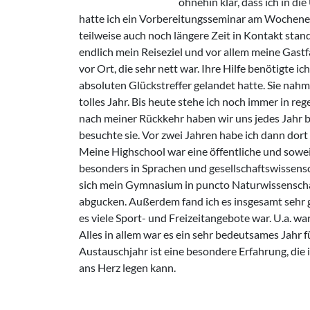
ohnehin klar, dass ich in 
hatte ich ein Vorbereitungsseminar am Wochenend
teilweise auch noch längere Zeit in Kontakt stand.
endlich mein Reiseziel und vor allem meine Gastfa
vor Ort, die sehr nett war. Ihre Hilfe benötigte ic
absoluten Glückstreffer gelandet hatte. Sie nahm
tolles Jahr. Bis heute stehe ich noch immer in r
nach meiner Rückkehr haben wir uns jedes Jahr b
besuchte sie. Vor zwei Jahren habe ich dann dort
Meine Highschool war eine öffentliche und soweit
besonders in Sprachen und gesellschaftswissensc
sich mein Gymnasium in puncto Naturwissenscha
abgucken. Außerdem fand ich es insgesamt sehr g
es viele Sport- und Freizeitangebote war. U.a. wa
Alles in allem war es ein sehr bedeutsames Jahr f
Austauschjahr ist eine besondere Erfahrung, die i
ans Herz legen kann.