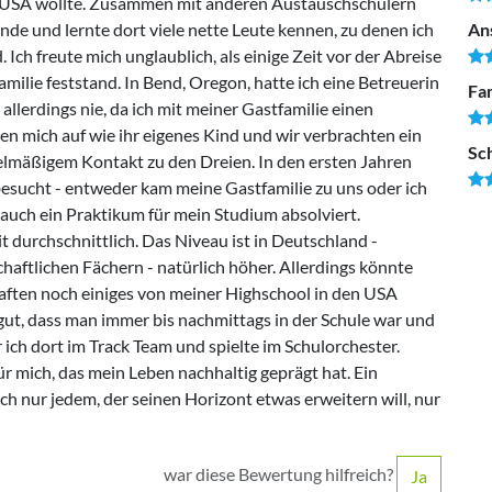
die USA wollte. Zusammen mit anderen Austauschschülern
e und lernte dort viele nette Leute kennen, zu denen ich
An
 Ich freute mich unglaublich, als einige Zeit vor der Abreise
milie feststand. In Bend, Oregon, hatte ich eine Betreuerin
Fam
h allerdings nie, da ich mit meiner Gastfamilie einen
en mich auf wie ihr eigenes Kind und wir verbrachten ein
Sc
egelmäßigem Kontakt zu den Dreien. In den ersten Jahren
esucht - entweder kam meine Gastfamilie zu uns oder ich
 auch ein Praktikum für mein Studium absolviert.
 durchschnittlich. Das Niveau ist in Deutschland -
haftlichen Fächern - natürlich höher. Allerdings könnte
ften noch einiges von meiner Highschool in den USA
ut, dass man immer bis nachmittags in der Schule war und
r ich dort im Track Team und spielte im Schulorchester.
ür mich, das mein Leben nachhaltig geprägt hat. Ein
ch nur jedem, der seinen Horizont etwas erweitern will, nur
war diese Bewertung hilfreich?
Ja