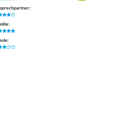
sprechpartner:
ilie:
hule: