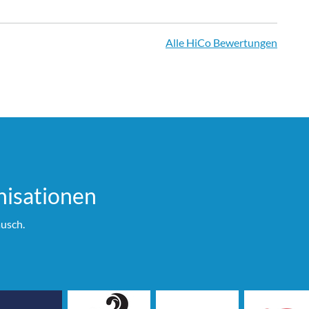
Alle HiCo Bewertungen
i­sationen
usch.