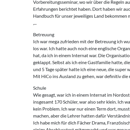
Vorbereitungsseminar, wo wir über die Regeln a
Erfahrungen berichtet haben. Dort haben wir auc
Handbuch für unser jeweiliges Land bekommen
,...
Betreuung
Ich war mega zufrieden mit der Betreuung ich wu
los war. Ich hatte auch noch eine englische Organi
hat, da ich in einem Internat war. Die Organisat
geklappt. Selbst als ich eine Gastfamilie hatte, d
und 5 Tage später hatte ich eine neue, die super w
Mit HiCo ins Ausland zu gehen, war definitiv die
Schule
Wie gesagt, war ich in einem Internat im Nordost
insgesamt 170 Schüler, war also sehr klein. Ich w
kein Problem. Ich war nur einen Term dort, muss
machen, aber die Lehrer hatten dafür Verständnis
Ich habe mich für dich Fächer Drama, Französis
einige Abschlusstest mitgemacht und war genaus