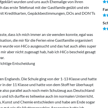
ufgeklärt wurden und uns auch Ehemalige von ihren
h das erste Telefonat mit der Gastfamile geübt und ein
Fam
 mit Kreditkarten, Gepäckbestimmungen, DOs and DON'Ts
Sc
sste, dass ich mich immer an sie wenden konnte, egal was
sation, die mir für die Ferien eine Gastfamilie organisiert
ion wurde von HiCo ausgesucht und das hat auch alles super
ie mir aber nicht zugesagt hab, hab ich HiCo bescheid gesagt
ar.
 richtige Entscheidung
en Englands. Die Schule ging von der 1-13 Klasse und hatte
ar in der 11 Klasse und hatte von dem Stoff her überhaupt
te also parallel auch noch mein Schulzeug aus Deutschland
 und ich durfte es teilweise auch im normalen Unterricht.
ch, Kunst und Chemie entschieden und habe am Ende sogar
o gut wie die Muttersprachler. Ansonsten hatte ich