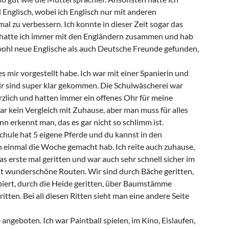
 Englisch, wobei ich Englisch nur mit anderen
l zu verbessern. Ich konnte in dieser Zeit sogar das
n hatte ich immer mit den Engländern zusammen und hab
wohl neue Englische als auch Deutsche Freunde gefunden,
es mir vorgestellt habe. Ich war mit einer Spanierin und
r sind super klar gekommen. Die Schulwäscherei war
zlich und hatten immer ein offenes Ohr für meine
ar kein Vergleich mit Zuhause, aber man muss für alles
nn erkennt man, das es gar nicht so schlimm ist.
Schule hat 5 eigene Pferde und du kannst in den
 einmal die Woche gemacht hab. Ich reite auch zuhause,
das erste mal geritten und war auch sehr schnell sicher im
ennt wunderschöne Routen. Wir sind durch Bäche geritten,
ppiert, durch die Heide geritten, über Baumstämme
itten. Bei all diesen Ritten sieht man eine andere Seite
geboten. Ich war Paintball spielen, im Kino, Eislaufen,