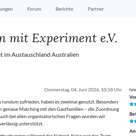
ungen
Forum
Berichte
Partner
n mit Experiment e.V.
t im Austauschland Australien
Donnerstag, 04. Juni 2026, 10:58 Uhr
hmi
Vo
 rundum zufrieden, haben es zweimal genutzt. Besonders
hr genaue Matching mit den Gastfamilien – die Zuordnung
Be
Auch bei allen organisatorischen Fragen wurden wir
erlässig unterstützt.
An
Flugbuchungen während der Nahost-Krise war das Team