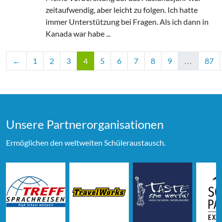
zeitaufwendig, aber leicht zu folgen. Ich hatte
immer Unterstützung bei Fragen. Als ich dann in
Kanada war habe ...
←
1
2
3
4
5
6
7
8
9
…
87
Unsere Partner­organi­sationen
Ermöglichen den weltweiten Schüleraustausch.