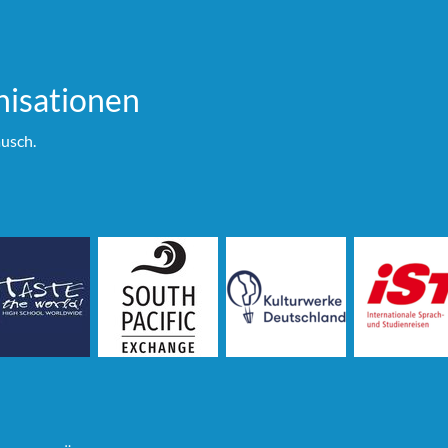
i­sationen
usch.