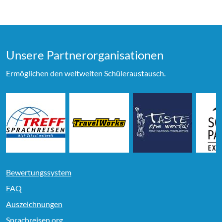
Unsere Partner­organi­sationen
Ermöglichen den weltweiten Schüleraustausch.
Bewertungssystem
FAQ
Auszeichnungen
Sprachreisen.org