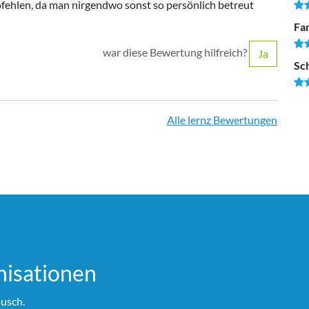
ehlen, da man nirgendwo sonst so persönlich betreut
Fam
war diese Bewertung hilfreich?
Ja
Sc
Alle lernz Bewertungen
i­sationen
usch.