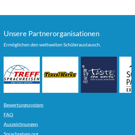
Unsere Partner­organi­sationen
Ermöglichen den weltweiten Schüleraustausch.
Bewertungssystem
FAQ
Auszeichnungen
Sprachreisen.org