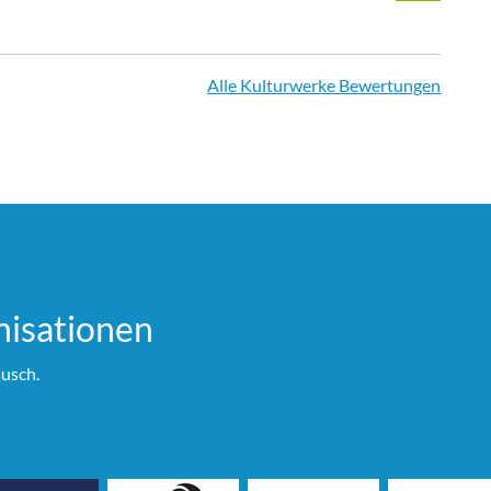
Alle Kulturwerke Bewertungen
i­sationen
usch.