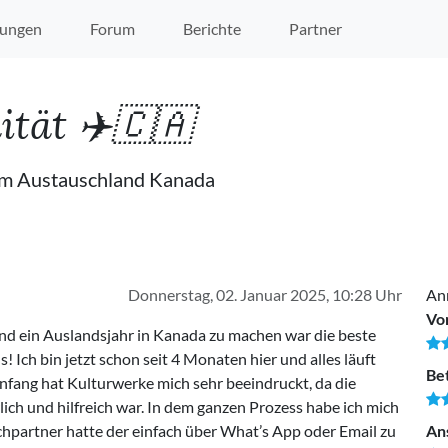
ungen
Forum
Berichte
Partner
tät ✈️🇨🇦
im Austauschland Kanada
Donnerstag, 02. Januar 2025, 10:28 Uhr
Ann
Vo
d ein Auslandsjahr in Kanada zu machen war die beste
 Ich bin jetzt schon seit 4 Monaten hier und alles läuft
Be
nfang hat Kulturwerke mich sehr beeindruckt, da die
ich und hilfreich war. In dem ganzen Prozess habe ich mich
chpartner hatte der einfach über What’s App oder Email zu
An