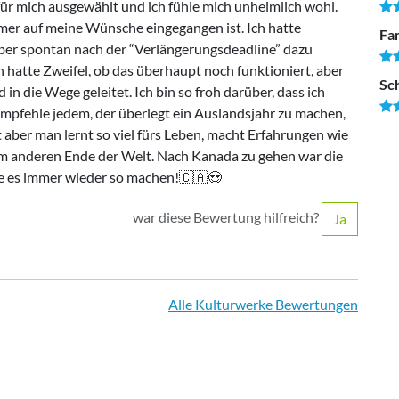
für mich ausgewählt und ich fühle mich unheimlich wohl.
mmer auf meine Wünsche eingegangen ist. Ich hatte
Fam
ber spontan nach der “Verlängerungsdeadline” dazu
h hatte Zweifel, ob das überhaupt noch funktioniert, aber
Sc
in die Wege geleitet. Ich bin so froh darüber, dass ich
empfehle jedem, der überlegt ein Auslandsjahr zu machen,
cht aber man lernt so viel fürs Leben, macht Erfahrungen wie
am anderen Ende der Welt. Nach Kanada zu gehen war die
e es immer wieder so machen!🇨🇦😍
war diese Bewertung hilfreich?
Ja
Alle Kulturwerke Bewertungen