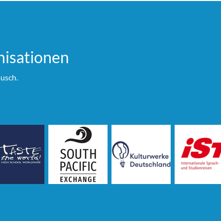
i­sationen
usch.