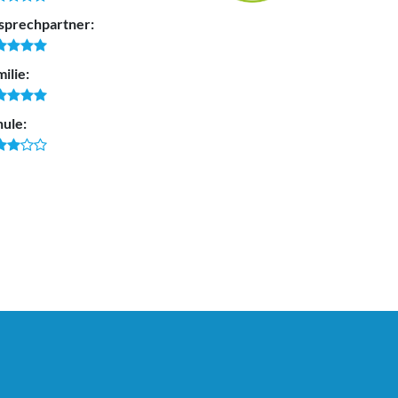
sprechpartner:
ilie:
hule: