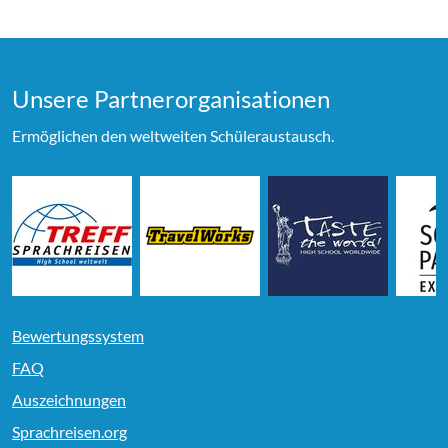
Unsere Partner­organi­sationen
Ermöglichen den weltweiten Schüleraustausch.
Bewertungssystem
FAQ
Auszeichnungen
Sprachreisen.org