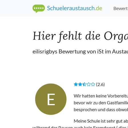
Bewert
Hier fehlt die Org
eilisrigbys Bewertung von iSt im Aust
(2.6)
E
Wir hatten keine Vorbereitu
bevor wir zu den Gastfamil
besprochen und dass obwohl
Meine Schule ist sehr gut a
während der Pausen auch kein Fremdwort ( dies i