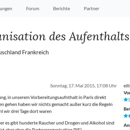
ungen
Forum
Berichte
Partner
anisation des Aufenthalts
auschland Frankreich
Sonntag, 17. Mai 2015, 17:08 Uhr
eil
Vo
ng, in unserem Vorbereitungsaufnthalt in Paris direkt
ien gehen haben wir nichts gemacht außer kurz die Regeln
Be
 wir drei Tage dort waren
ber es gibt hunderte Raucher und Drogen und Alkohol sind
An
st aber eher die Partnerorganisation PIE)