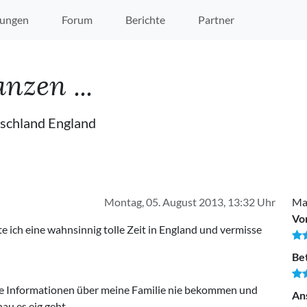
ungen
Forum
Berichte
Partner
zen ...
uschland England
Montag, 05. August 2013, 13:32 Uhr
Ma
Vo
 ich eine wahnsinnig tolle Zeit in England und vermisse
Be
 die Informationen über meine Familie nie bekommen und
An
u es eig geht.