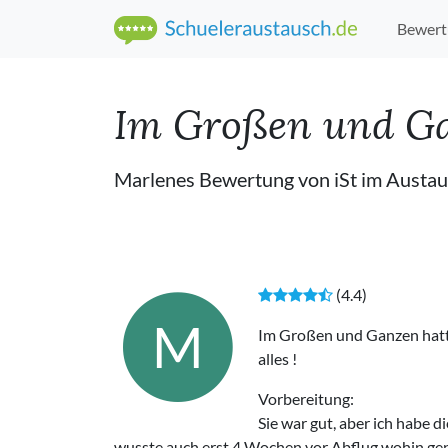
Bewert
Im Großen und Gan
Marlenes Bewertung von iSt im Austa
(4.4)
M
Im Großen und Ganzen hatte
alles !
Vorbereitung:
Sie war gut, aber ich habe
wusste auch erst 4 Wochen vor Abflug wohin gena