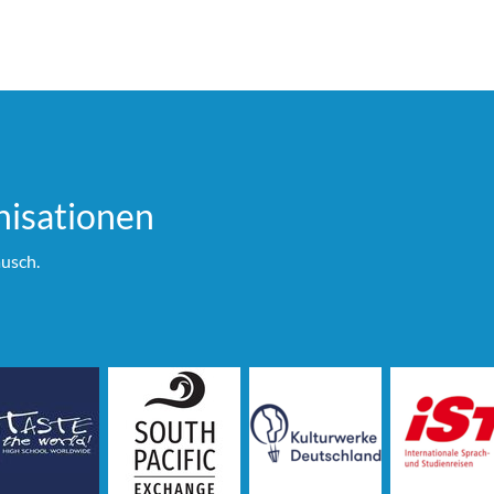
i­sationen
usch.