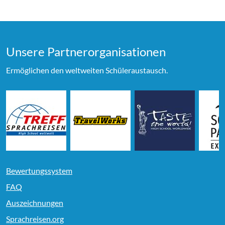
Unsere Partner­organi­sationen
Ermöglichen den weltweiten Schüleraustausch.
Bewertungssystem
FAQ
Auszeichnungen
Sprachreisen.org