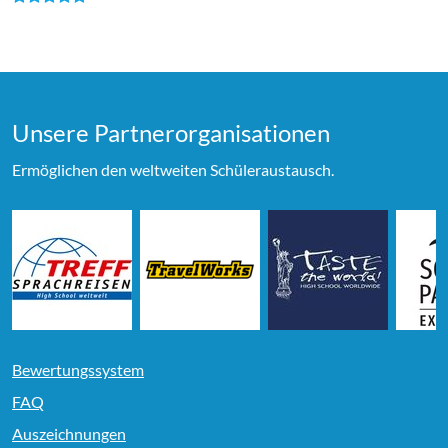
Unsere Partner­organi­sationen
Ermöglichen den weltweiten Schüleraustausch.
Bewertungssystem
FAQ
Auszeichnungen