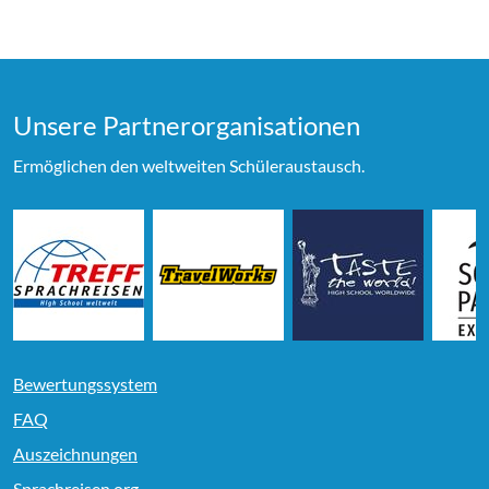
Unsere Partner­organi­sationen
Ermöglichen den weltweiten Schüleraustausch.
Bewertungssystem
FAQ
Auszeichnungen
Sprachreisen.org