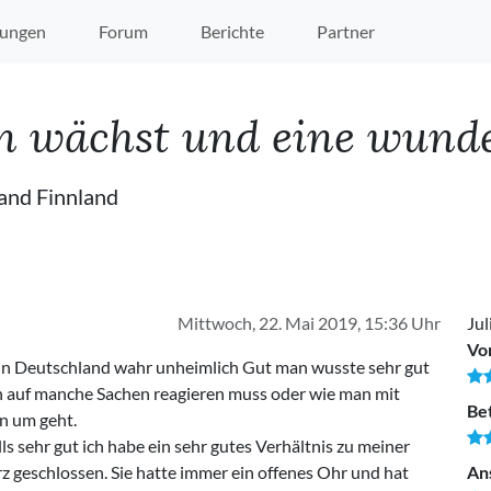
ungen
Forum
Berichte
Partner
n wächst und eine wunder
and Finnland
Mittwoch, 22. Mai 2019, 15:36 Uhr
Jul
Vo
in Deutschland wahr unheimlich Gut man wusste sehr gut
 auf manche Sachen reagieren muss oder wie man mit
Be
n um geht.
s sehr gut ich habe ein sehr gutes Verhältnis zu meiner
z geschlossen. Sie hatte immer ein offenes Ohr und hat
An