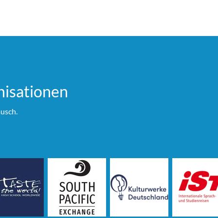
i­sationen
usch.