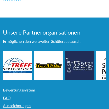
Unsere Partner­organi­sationen
Ermöglichen den weltweiten Schüleraustausch.
Bewertungssystem
FAQ
Auszeichnungen