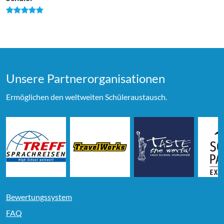
Unsere Partner­organi­sationen
Ermöglichen den weltweiten Schüleraustausch.
Bewertungssystem
FAQ