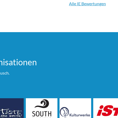
Alle IE Bewertungen
i­sationen
usch.