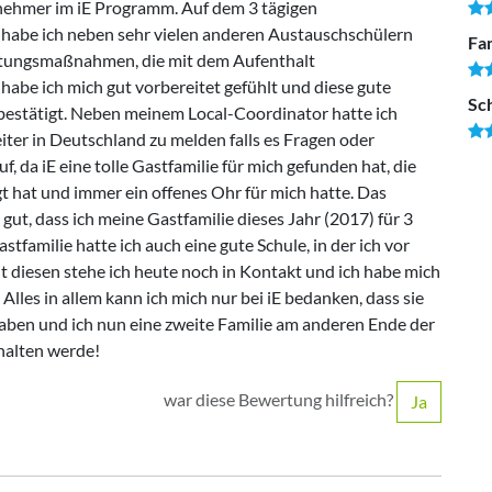
ilnehmer im iE Programm. Auf dem 3 tägigen
habe ich neben sehr vielen anderen Austauschschülern
Fam
eitungsmaßnahmen, die mit dem Aufenthalt
abe ich mich gut vorbereitet gefühlt und diese gute
Sc
bestätigt. Neben meinem Local-Coordinator hatte ich
iter in Deutschland zu melden falls es Fragen oder
 da iE eine tolle Gastfamilie für mich gefunden hat, die
gt hat und immer ein offenes Ohr für mich hatte. Das
gut, dass ich meine Gastfamilie dieses Jahr (2017) für 3
familie hatte ich auch eine gute Schule, in der ich vor
t diesen stehe ich heute noch in Kontakt und ich habe mich
Alles in allem kann ich mich nur bei iE bedanken, dass sie
haben und ich nun eine zweite Familie am anderen Ende der
 halten werde!
war diese Bewertung hilfreich?
Ja