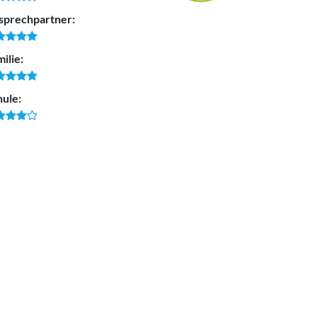
sprechpartner:
ilie:
hule: