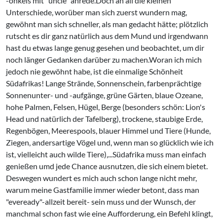
-onkels mit "uncle" anrede.Doch an all die kleinen
Unterschiede, worüber man sich zuerst wundern mag,
gewöhnt man sich schneller, als man gedacht hätte; plötzlich
rutscht es dir ganz natürlich aus dem Mund und irgendwann
hast du etwas lange genug gesehen und beobachtet, um dir
noch länger Gedanken darüber zu machen.Woran ich mich
jedoch nie gewöhnt habe, ist die einmalige Schönheit
Südafrikas! Lange Strände, Sonnenschein, farbenprächtige
Sonnenunter- und -aufgänge, grüne Gärten, blaue Ozeane,
hohe Palmen, Felsen, Hügel, Berge (besonders schön: Lion's
Head und natürlich der Tafelberg), trockene, staubige Erde,
Regenbögen, Meerespools, blauer Himmel und Tiere (Hunde,
Ziegen, andersartige Vögel und, wenn man so glücklich wie ich
ist, vielleicht auch wilde Tiere),...Südafrika muss man einfach
genießen umd jede Chance ausnutzen, die sich einem bietet.
Deswegen wundert es mich auch schon lange nicht mehr,
warum meine Gastfamilie immer wieder betont, dass man
"eveready"-allzeit bereit- sein muss und der Wunsch, der
manchmal schon fast wie eine Aufforderung, ein Befehl klingt,