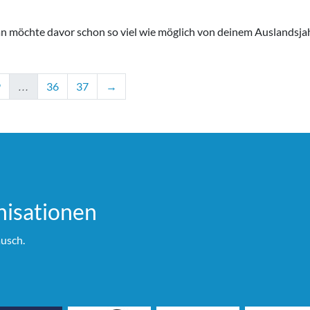
 möchte davor schon so viel wie möglich von deinem Auslandsjahr
9
…
36
37
→
i­sationen
usch.