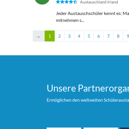
Austauschland Irland
Jeder Austauschschüler kennt es: Man
mitnehmen s...
←
1
2
3
4
5
6
7
8
Unsere Partner­organ
Ermöglichen den weltweiten Schülerausta