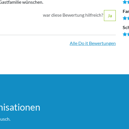
 Gastfamilie wünschen.
Fam
war diese Bewertung hilfreich?
Ja
Sc
Alle Do it Bewertungen
i­sationen
usch.