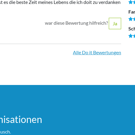
ist es die beste Zeit meines Lebens die ich doit zu verdanken
Fam
war diese Bewertung hilfreich?
Ja
Sc
Alle Do it Bewertungen
i­sationen
usch.