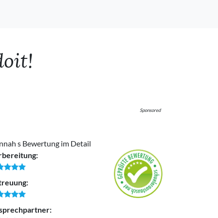
oit!
Sponsored
nnah s Bewertung im Detail
rbereitung:
treuung:
sprechpartner: