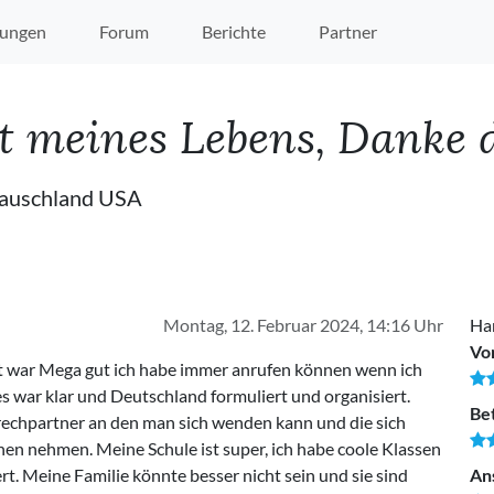
ungen
Forum
Berichte
Partner
eit meines Lebens, Danke d
tauschland USA
Montag, 12. Februar 2024, 14:16 Uhr
Ha
Vo
t war Mega gut ich habe immer anrufen können wenn ich
es war klar und Deutschland formuliert und organisiert.
Be
echpartner an den man sich wenden kann und die sich
einen nehmen. Meine Schule ist super, ich habe coole Klassen
ert. Meine Familie könnte besser nicht sein und sie sind
An