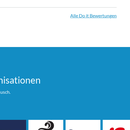
Alle Do it Bewertungen
i­sationen
usch.