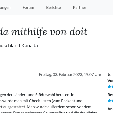
ungen
Forum
Berichte
Partner
da mithilfe von doit
tauschland Kanada
Freitag, 03. Februar 2023, 19:07 Uhr
Jol
Vo
gen der Länder- und Städtewahl beraten. In
Be
 wurde man mit Check-listen (zum Packen) und
Start ausgestattet. Man wurde außerdem schon vor dem
An
onnectet. Der gemeinsame Gruppenflug und die dreitägige