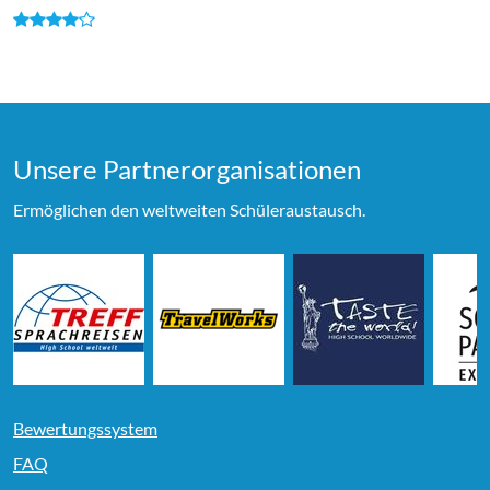
Unsere Partner­organi­sationen
Ermöglichen den weltweiten Schüleraustausch.
Bewertungssystem
FAQ