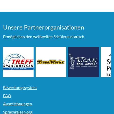
Unsere Partner­organi­sationen
Ermöglichen den weltweiten Schüleraustausch.
Bewertungssystem
FAQ
Auszeichnungen
Sprachreisen.org