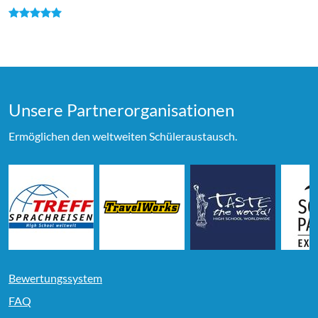
Unsere Partner­organi­sationen
Ermöglichen den weltweiten Schüleraustausch.
Bewertungssystem
FAQ