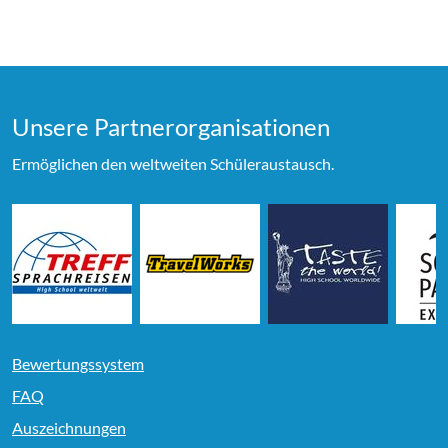
Unsere Partner­organi­sationen
Ermöglichen den weltweiten Schüleraustausch.
Bewertungssystem
FAQ
Auszeichnungen